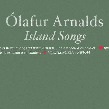
ojet #IslandSongs d’Ólafur Arnalds. Et c’est beau à en chialer !
htt
Et c’est beau à en chialer !
https://t.co/CEGcwPWFH4