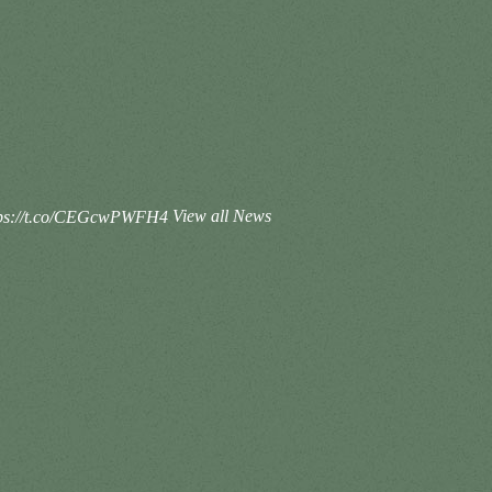
ps://t.co/CEGcwPWFH4
View all News