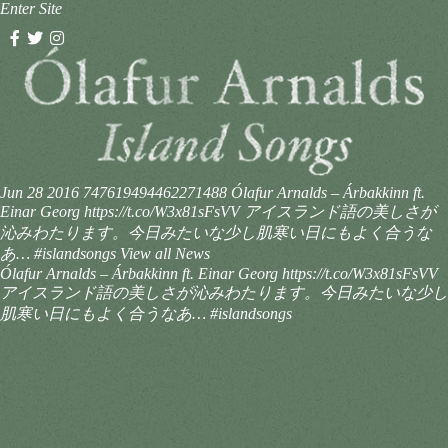
Enter Site
Jun 28 2016
747619494462271488
Ólafur Arnalds – Árbakkinn ft.
Einar Georg https://t.co/W3x81sFsVV アイスランド語の美しさが
沁みわたります。今日みたいな少し肌寒い日にもよく合うな
あ… #islandsongs
View all News
Ólafur Arnalds – Árbakkinn ft. Einar Georg https://t.co/W3x81sFsVV
アイスランド語の美しさが沁みわたります。今日みたいな少し
肌寒い日にもよく合うなあ… #islandsongs