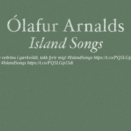
 veðrinu í gærkvöldi, takk fyrir mig! #IslandSongs https://t.co/PQ5L
g! #IslandSongs https://t.co/PQ5LGp15di