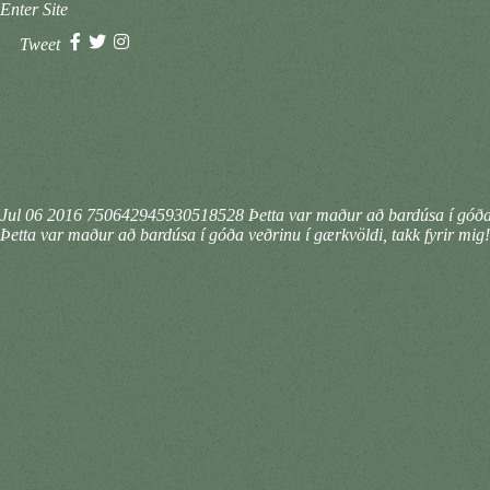
Enter Site
Tweet
Jul 06 2016
750642945930518528
Þetta var maður að bardúsa í góða
Þetta var maður að bardúsa í góða veðrinu í gærkvöldi, takk fyrir mi