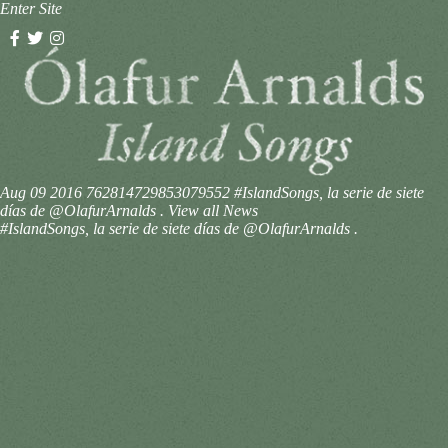
Enter Site
Aug 09 2016
762814729853079552
#IslandSongs, la serie de siete
días de @OlafurArnalds .
View all News
#IslandSongs, la serie de siete días de @OlafurArnalds .