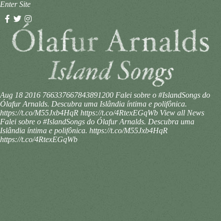
Enter Site
Aug 18 2016
766337667843891200
Falei sobre o #IslandSongs do
Ólafur Arnalds. Descubra uma Islândia íntima e polifônica.
https://t.co/M55Jxb4HqR https://t.co/4RtexEGqWb
View all News
Falei sobre o #IslandSongs do Ólafur Arnalds. Descubra uma
Islândia íntima e polifônica. https://t.co/M55Jxb4HqR
https://t.co/4RtexEGqWb