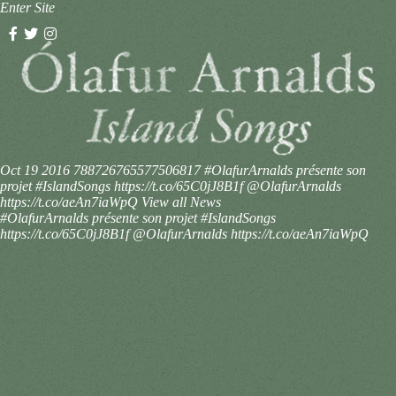
Enter Site
Oct 19 2016
788726765577506817
#OlafurArnalds présente son
projet #IslandSongs https://t.co/65C0jJ8B1f @OlafurArnalds
https://t.co/aeAn7iaWpQ
View all News
#OlafurArnalds présente son projet #IslandSongs
https://t.co/65C0jJ8B1f @OlafurArnalds https://t.co/aeAn7iaWpQ